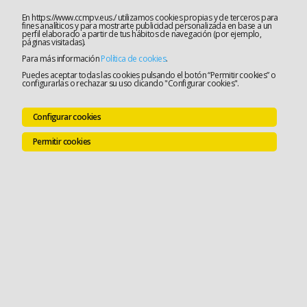
En https://www.ccmpv.eus./ utilizamos cookies propias y de terceros para
fines analíticos y para mostrarte publicidad personalizada en base a un
perfil elaborado a partir de tus hábitos de navegación (por ejemplo,
páginas visitadas).
Para más información
Política de cookies
.
Puedes aceptar todas las cookies pulsando el botón “Permitir cookies” o
configurarlas o rechazar su uso clicando "Configurar cookies".
Configurar cookies
Permitir cookies