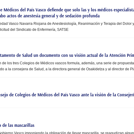
e Médicos del País Vasco defiende que solo las y los médicos especialist
cabo actos de anestesia general y de sedación profunda
iedad Vasco Navarra Riojana de Anestesiología, Reanimación y Terapia del Dolor 
olicitud del Sindicato de Enfermería, SATSE
tamento de Salud un documento con su visión actual de la Atención Pri
n de los tres Colegios de Médicos vascos formula, además, una serie de propuest
o a la consejera de Salud, a la directora general de Osakidetza y al director de P
ejo de Colegios de Médicos del País Vasco ante la visión de la Consejería
 de las mascarillas
Gobierno Vasco imponiendo la obligación de llevar mascarilla, se reagudizan algu