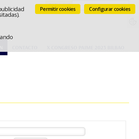
publicidad
Permitir cookies
Configurar cookies
itadas).
icando
N
CONTACTO
X CONGRESO PAIME 2023 BILBAO