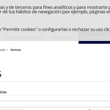
as y de terceros para fines analíticos y para mostrarte 
r de tus hábitos de navegación (por ejemplo, páginas vis
“Permitir cookies” o configurarlas o rechazar su uso cl
MÉDICAS Y MÉDICOS
CIUDADANÍA
COMUNICACIÓ
ción
Noticias
s
nzada: Noticias