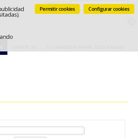
publicidad
Permitir cookies
Configurar cookies
itadas).
icando
N
CONTACTO
X CONGRESO PAIME 2023 BILBAO