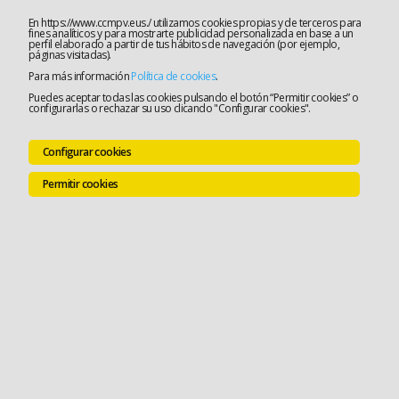
En https://www.ccmpv.eus./ utilizamos cookies propias y de terceros para
fines analíticos y para mostrarte publicidad personalizada en base a un
perfil elaborado a partir de tus hábitos de navegación (por ejemplo,
páginas visitadas).
Para más información
Política de cookies
.
Puedes aceptar todas las cookies pulsando el botón “Permitir cookies” o
configurarlas o rechazar su uso clicando "Configurar cookies".
Configurar cookies
Permitir cookies