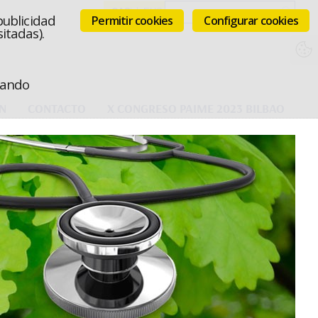
publicidad
Permitir cookies
Configurar cookies
itadas).
icando
N
CONTACTO
X CONGRESO PAIME 2023 BILBAO