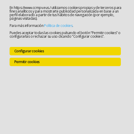
En https://www.ccmpv.eus./ utilizamos cookies propias y de terceros para
fines analíticos y para mostrarte publicidad personalizada en base a un
perfil elaborado a partir de tus hábitos de navegación (por ejemplo,
páginas visitadas).
Para más información
Política de cookies
.
Puedes aceptar todas las cookies pulsando el botón “Permitir cookies” o
configurarlas o rechazar su uso clicando "Configurar cookies".
Configurar cookies
Permitir cookies