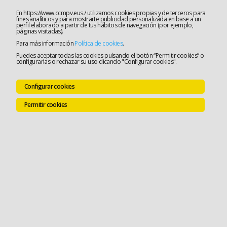
En https://www.ccmpv.eus./ utilizamos cookies propias y de terceros para
fines analíticos y para mostrarte publicidad personalizada en base a un
perfil elaborado a partir de tus hábitos de navegación (por ejemplo,
páginas visitadas).
Para más información
Política de cookies
.
Puedes aceptar todas las cookies pulsando el botón “Permitir cookies” o
configurarlas o rechazar su uso clicando "Configurar cookies".
Configurar cookies
Permitir cookies