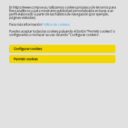
En https://www.ccmpv.eus./ utilizamos cookies propias y de terceros para
fines analíticos y para mostrarte publicidad personalizada en base a un
perfil elaborado a partir de tus hábitos de navegación (por ejemplo,
páginas visitadas).
Para más información
Política de cookies
.
Puedes aceptar todas las cookies pulsando el botón “Permitir cookies” o
configurarlas o rechazar su uso clicando "Configurar cookies".
Configurar cookies
Permitir cookies