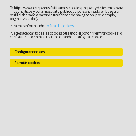
En https://www.ccmpv.eus./ utilizamos cookies propias y de terceros para
fines analíticos y para mostrarte publicidad personalizada en base a un
perfil elaborado a partir de tus hábitos de navegación (por ejemplo,
páginas visitadas).
Para más información
Política de cookies
.
Puedes aceptar todas las cookies pulsando el botón “Permitir cookies” o
configurarlas o rechazar su uso clicando "Configurar cookies".
Configurar cookies
Permitir cookies