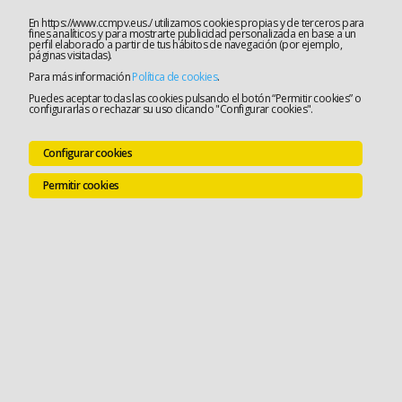
En https://www.ccmpv.eus./ utilizamos cookies propias y de terceros para
fines analíticos y para mostrarte publicidad personalizada en base a un
perfil elaborado a partir de tus hábitos de navegación (por ejemplo,
páginas visitadas).
Para más información
Política de cookies
.
Puedes aceptar todas las cookies pulsando el botón “Permitir cookies” o
configurarlas o rechazar su uso clicando "Configurar cookies".
Configurar cookies
Permitir cookies